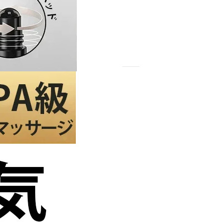
近期文章
眼細紋眼霜喚醒雙眸初生肌，告別熊貓眼與歲月
痕跡
抗皺眼霜天然草本精粹，重塑緊緻無痕電眼
告別熊貓眼的尷尬！眼細紋眼霜還你神清氣爽的
優雅姿態
抗皺眼霜讓你擁有無齡感的年輕雙眼，魅力四射
眼細紋眼霜讓你輕鬆擁有無瑕電眼，魅力四射
近期留言
尚無留言可供顯示。