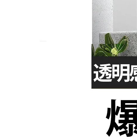
作
admin
當歸活血補氣促進
者
發
2026 年 6 月 22 日
個療程，眼周紅血
佈
分
抗皺眼霜
能有亮眼神器！這
日
類
期:
文
上一篇文章
章
平滑眼周更顯神采，眼細紋眼
上
一
導
篇
覽
文
下一篇文章
章:
追求真正的素顏美，天然去黑
下
一