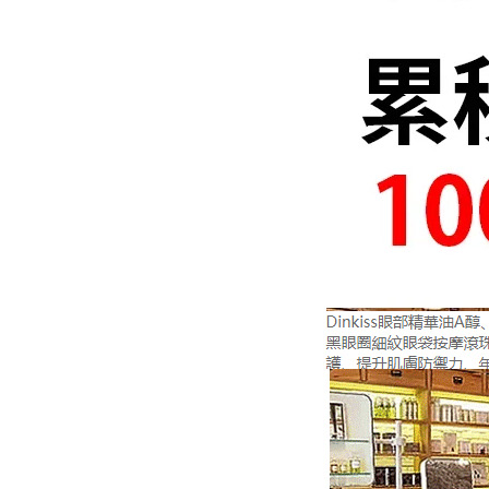
篇
文
章:
彙整
2026 年 7 月
2026 年 6 月
2026 年 5 月
2026 年 4 月
2026 年 3 月
2026 年 2 月
2026 年 1 月
2025 年 12 月
2025 年 11 月
2025 年 10 月