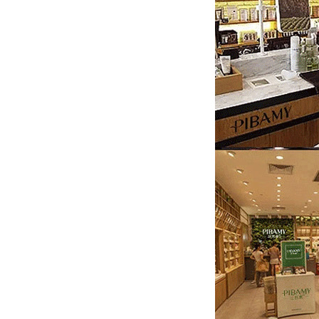
分類
去眼袋方法
抗皺眼霜
抗老眼霜
眼細紋眼霜
眼部精華產品
日本Dinkiss眼部精華油A醇專賣店
日本Dinkiss眼部精
效果。